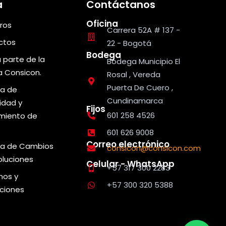
a
Contáctanos
Oficina
ros
Carrera 52A # 137 -
ctos
22 - Bogotá
Bodega
 parte de la
Bodega Municipio El
ia Consicon.
Rosal , Vereda
Puerta De Cuero ,
ca de
Cundinamarca
idad y
Fijos
601 258 4526
miento de
s
601 626 9008
Correo electrónico
ica de Cambios
consicon@consicon.com
oluciones
Celular - WhatsApp
+57 317 300 2283
nos y
+57 300 320 5388
ciones