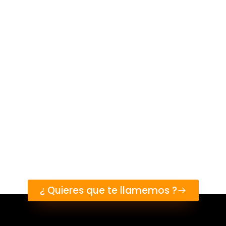
struyamos juntos tu proy
s el alquiler y venta de equipos de construcción c
lograrás cumplir tus proyectos en el tiempo reque
calidad esperada.
¿ Quieres que te llamemos ?