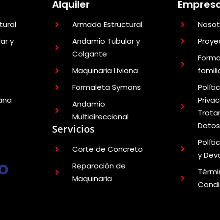
Alquiler
Empres
tural
Armado Estructural
Nosot
ar y
Andamio Tubular y
Proye
Colgante
Forma
Maquinaria Liviana
famil
Formaleta Symons
Políti
iana
Privac
Andamio
Trata
Multidireccional
Dato
Servicios
Polít
Corte de Concreto
y Dev
Reparación de
Térmi
Maquinaria
Condi