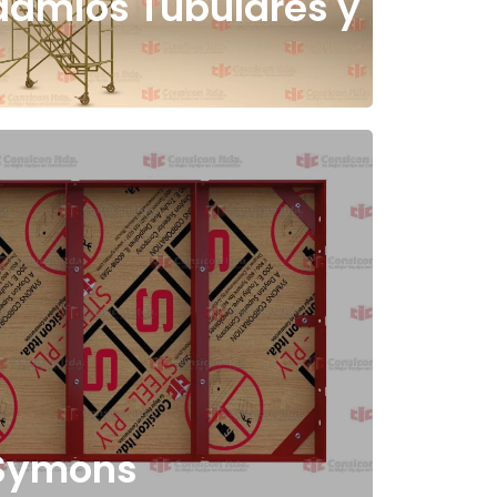
damios Tubulares y
 Symons