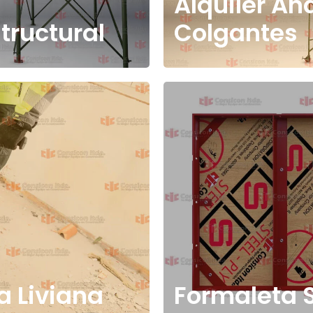
Alquiler An
tructural
Colgantes
a Liviana
Formaleta