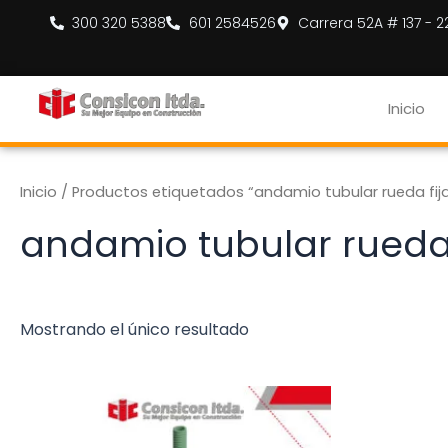
Ir
300 320 5388
601 2584526
Carrera 52A # 137 - 
al
contenido
Inicio
Inicio
/ Productos etiquetados “andamio tubular rueda fija 
andamio tubular rueda f
Mostrando el único resultado