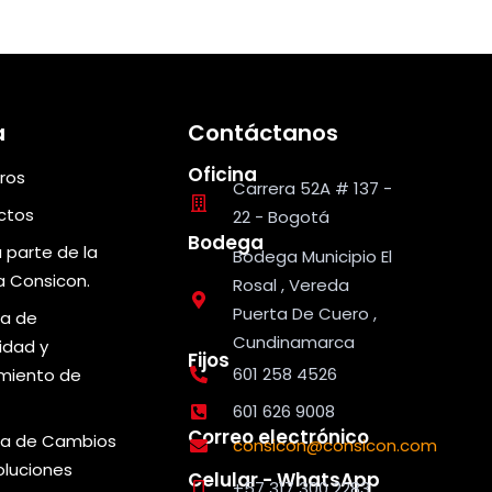
a
Contáctanos
Oficina
ros
Carrera 52A # 137 -
ctos
22 - Bogotá
Bodega
 parte de la
Bodega Municipio El
ia Consicon.
Rosal , Vereda
Puerta De Cuero ,
ca de
Cundinamarca
idad y
Fijos
601 258 4526
miento de
s
601 626 9008
Correo electrónico
ica de Cambios
consicon@consicon.com
oluciones
Celular - WhatsApp
+57 317 300 2283