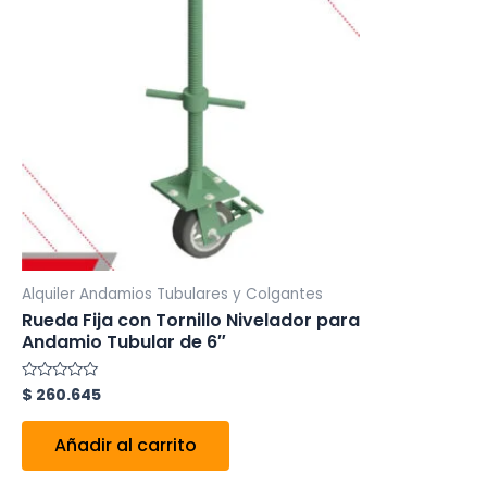
Alquiler Andamios Tubulares y Colgantes
Rueda Fija con Tornillo Nivelador para
Andamio Tubular de 6″
$
260.645
Valorado
en
0
de
Añadir al carrito
5