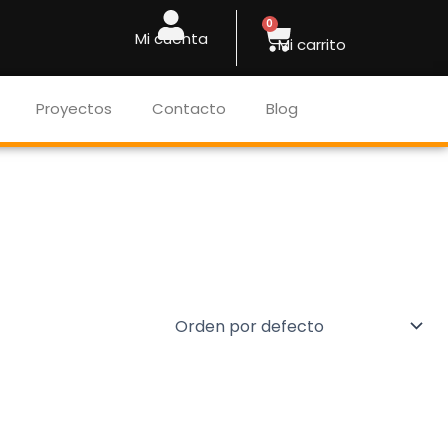
Cart
0
Mi cuenta
Mi carrito
Proyectos
Contacto
Blog