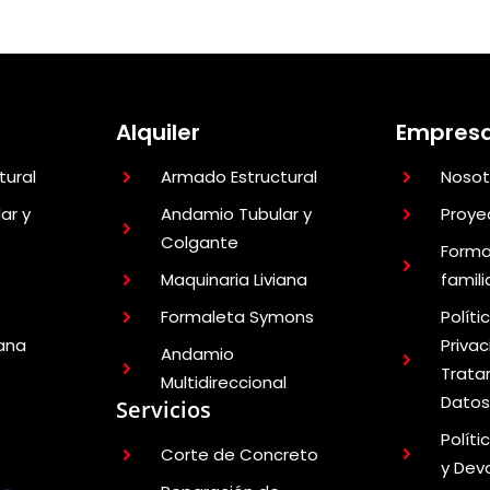
Alquiler
Empres
tural
Armado Estructural
Nosot
ar y
Andamio Tubular y
Proye
Colgante
Forma
Maquinaria Liviana
famil
Formaleta Symons
Políti
iana
Privac
Andamio
Trata
Multidireccional
Dato
Servicios
Polít
Corte de Concreto
y Dev