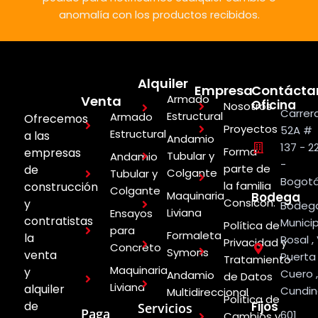
anomalía con los productos recibidos.
Alquiler
Empresa
Contácta
Armado
Venta
Oficina
Nosotros
Carrer
Estructural
Armado
Ofrecemos
Proyectos
52A #
Estructural
a las
Andamio
137 - 2
Forma
empresas
Tubular y
Andamio
-
parte de
de
Colgante
Tubular y
Bogot
la familia
construcción
Colgante
Maquinaria
Bodega
Consicon.
y
Bodeg
Liviana
Ensayos
contratistas
Municip
Política de
para
Formaleta
la
Rosal ,
Privacidad y
Concreto
Symons
venta
Puerta
Tratamiento
Maquinaria
y
Cuero ,
Andamio
de Datos
Liviana
alquiler
Cundi
Multidireccional
Política de
de
Fijos
Servicios
Paga
601
Cambios y