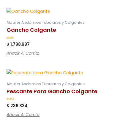
Alquiler Andamios Tubulares y Colgantes
Gancho Colgante
Valorado
$
1.788.987
en
0
Añadir Al Carrito
de
5
Alquiler Andamios Tubulares y Colgantes
Pescante Para Gancho Colgante
Valorado
$
236.834
en
0
Añadir Al Carrito
de
5