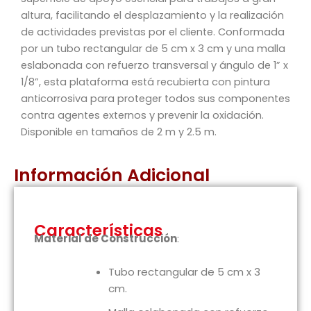
altura, facilitando el desplazamiento y la realización
de actividades previstas por el cliente. Conformada
por un tubo rectangular de 5 cm x 3 cm y una malla
eslabonada con refuerzo transversal y ángulo de 1” x
1/8”, esta plataforma está recubierta con pintura
anticorrosiva para proteger todos sus componentes
contra agentes externos y prevenir la oxidación.
Disponible en tamaños de 2 m y 2.5 m.
Información Adicional
Características
Material de Construcción
:
Tubo rectangular de 5 cm x 3
cm.