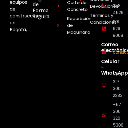
equipos
Corte de
de
258
Devoluciones
de
Concreto
Forma
4526
Términos y
construcción
Segura
Reparación
601
Condiciones
en
de
626
Bogotá,
Maquinaria
9008
Correo
electrónic
consi
Celular
-
WhatsApp
+57
317
300
2283
+57
300
320
5388