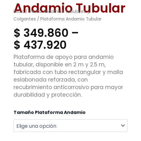
Andamio Tubular
Inicio
/
Venta Andamios Tubulares y
Colgantes
/ Plataforma Andamio Tubular
Price
$
349.860
–
Range:
$
437.920
$ 349.860
Plataforma de apoyo para andamio
tubular, disponible en 2 m y 2.5 m,
Through
fabricada con tubo rectangular y malla
$ 437.920
eslabonada reforzada, con
recubrimiento anticorrosivo para mayor
durabilidad y protección.
Plataforma
Tamaño Plataforma Andamio
Andamio
Tubular
cantidad