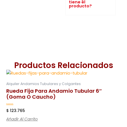
tiene el
producto?
Productos Relacionados
Alquiler Andamios Tubulares y Colgantes
Rueda Fija Para Andamio Tubular 6″
(Goma O Caucho)
Valorado
$
123.765
en
0
Añadir Al Carrito
de
5