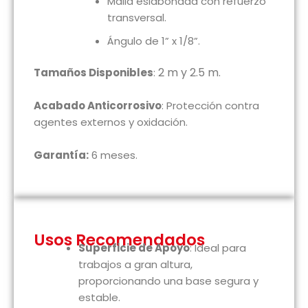
Malla eslabonada con refuerzo
transversal.
Ángulo de 1” x 1/8”.
2 m y 2.5 m.
Tamaños Disponibles
:
Acabado Anticorrosivo
: Protección contra
agentes externos y oxidación.
Garantía:
6 meses.
Usos Recomendados
Superficie de Apoyo
: Ideal para
trabajos a gran altura,
proporcionando una base segura y
estable.